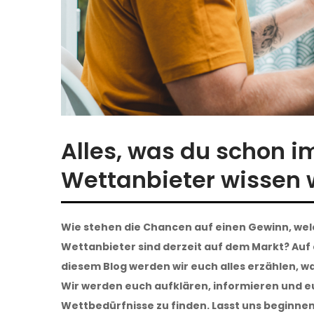
Alles, was du schon 
Wettanbieter wissen w
Wie stehen die Chancen auf einen Gewinn, we
Wettanbieter sind derzeit auf dem Markt? Auf a
diesem Blog werden wir euch alles erzählen, w
Wir werden euch aufklären, informieren und eu
Wettbedürfnisse zu finden. Lasst uns beginnen