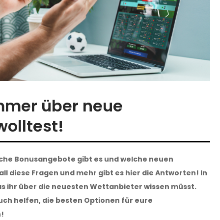
immer über neue
olltest!
lche Bonusangebote gibt es und welche neuen
ll diese Fragen und mehr gibt es hier die Antworten! In
as ihr über die neuesten Wettanbieter wissen müsst.
ch helfen, die besten Optionen für eure
!