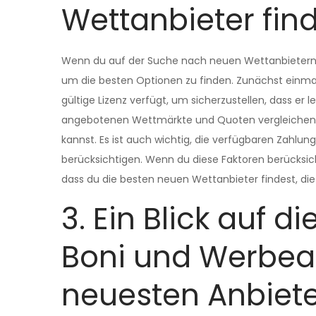
Wettanbieter fin
Wenn du auf der Suche nach neuen Wettanbietern bis
um die besten Optionen zu finden. Zunächst einmal 
gültige Lizenz verfügt, um sicherzustellen, dass er 
angebotenen Wettmärkte und Quoten vergleichen, u
kannst. Es ist auch wichtig, die verfügbaren Zahl
berücksichtigen. Wenn du diese Faktoren berücksicht
dass du die besten neuen Wettanbieter findest, d
3. Ein Blick auf 
Boni und Werbeak
neuesten Anbiet