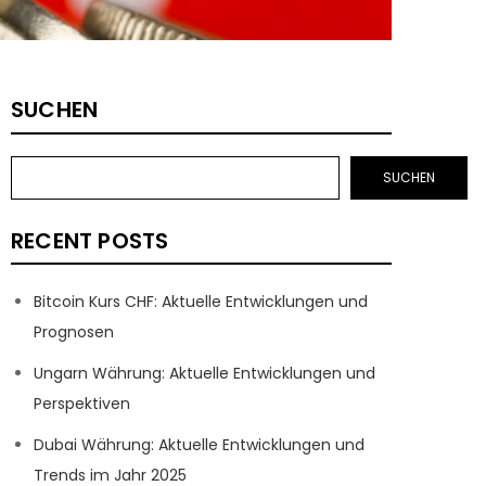
SUCHEN
SUCHEN
RECENT POSTS
Bitcoin Kurs CHF: Aktuelle Entwicklungen und
Prognosen
Ungarn Währung: Aktuelle Entwicklungen und
Perspektiven
Dubai Währung: Aktuelle Entwicklungen und
Trends im Jahr 2025