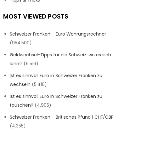
MOST VIEWED POSTS
Schweizer Franken – Euro Währungsrechner
(954.500)
Geldwechsel-Tipps für die Schweiz: wo es sich
lohnt!
(6.516)
Ist es sinnvoll Euro in Schweizer Franken zu
wechseln
(5.416)
Ist es sinnvoll Euro in Schweizer Franken zu
tauschen?
(4.905)
Schweizer Franken – Britisches Pfund | CHF/GBP
(4.355)